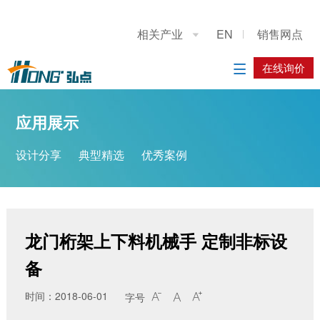
关于我们
应用展示
产品展示
施工案例
联系我们
相关产业
EN
销售网点

公司简介
设计分享
重型龙门上下料桁架机械手
系统方案
在线询价
在线询价

典型精选
立柱码垛机器人
应用方案
应用展示
优秀案例
工业机器人
设计分享
典型精选
优秀案例
履带底盘
AGV搬运车
龙门桁架上下料机械手 定制非标设
备
时间：2018-06-01
字号


