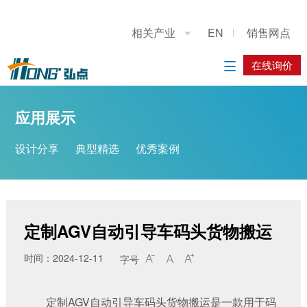
关于我们
应用展示
产品展示
施工案例
联系我们
相关产业
EN
销售网点

公司简介
设计分享
重型龙门上下料桁架机械手
系统方案
在线询价
在线询价

典型精选
立柱码垛机器人
应用方案
应用展示
优秀案例
工业机器人
设计分享
典型精选
优秀案例
履带底盘
AGV搬运车
定制AGV自动引导车码头货物搬运
时间：2024-12-11
字号



定制AGV自动引导车码头货物搬运是一款用于码