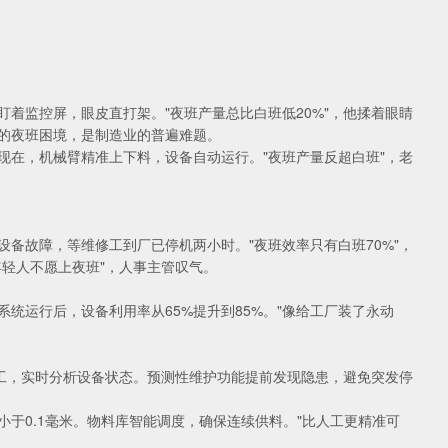
着监控屏，眼皮直打架。"夜班产量总比白班低20%"，他揉着眼睛
的夜班困境，是制造业的普遍难题。
现在，机械臂精准上下料，设备自动运行。"夜班产量反超白班"，老
备故障，等维修工到厂已停机两小时。"夜班效率只有白班70%"，
轻人不愿上夜班"，人事主管叹气。
统运行后，设备利用率从65%提升到85%。"像给工厂装了永动
监工，实时分析设备状态。预测性维护功能提前发现隐患，避免突发停
于0.1毫米。物料库智能调度，确保连续供料。"比人工更精准可