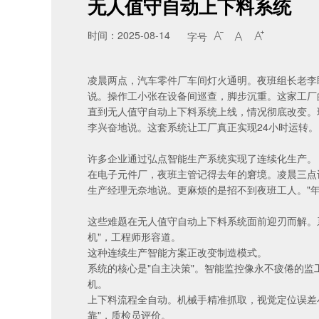
无人值守自动上下料系统
时间：2025-08-14
字号



凌晨两点，汽车零件厂车间灯火通明。夜班组长老李盯
说。操作工小张在设备间巡查，脚步沉重。这家工厂
直到无人值守自动上下料系统上线，情况彻底改变。
李兴奋地说。这套系统让工厂真正实现24小时运转。
许多企业通过
弘点智能生产系统
实现了连续化生产。
在电子元件厂，夜班主管记得去年的窘境。凌晨三点设
生产经理无奈地说。更麻烦的是招不到夜班工人。"年
这些难题在无人值守自动上下料系统面前迎刃而解。系
机"，工程师形容道。
这种
连续生产智能方案
正改变制造模式。
系统的核心是"自主决策"。智能监控像永不疲倦的
机。
上下料流程全自动。机械手精准抓取，视觉定位误差小
靠"，质检员评价。