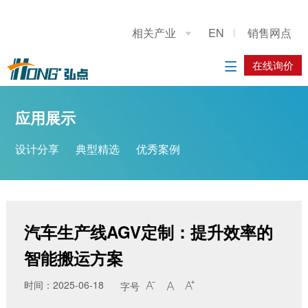
关于我们
应用展示
产品展示
施工案例
联系我们
相关产业
EN
销售网点

公司简介
设计分享
重型龙门上下料桁架机械手
系统方案
在线询价
在线询价

典型精选
立柱码垛机器人
应用方案
应用展示
优秀案例
工业机器人
设计分享
典型精选
优秀案例
履带底盘
AGV搬运车
汽车生产线AGV定制：提升效率的
智能搬运方案
时间：2025-06-18
字号


