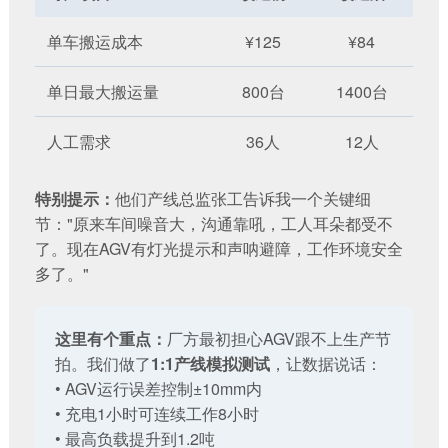
单车搬运成本
¥125
¥84
单日最大搬运量
800台
1400台
人工需求
36人
12人
特别提示：
他们产线总监张工告诉我一个关键细
节："原来车间噪音大，沟通靠吼，工人耳朵都受不
了。现在AGV有灯光提示和声呐避障，工作环境安全
多了。"
这里有个重点：
厂方最初担心AGV跟不上生产节
拍。我们做了
1:1产线模拟测试
，让数据说话：
• AGV运行误差控制±10mm内
• 充电1小时可连续工作8小时
• 最高负载提升到1.2吨