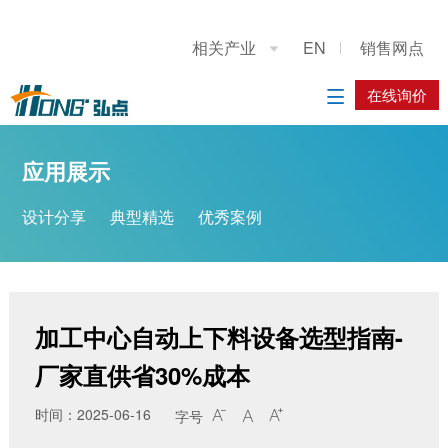
关于我们
应用展示
产品展示
施工案例
联系我们
相关产业
EN
销售网点

公司简介
设计分享
重型龙门上下料桁架机械手
系统方案
在线询价
在线询价

典型精选
立柱码垛机器人
应用方案
应用展示
优秀案例
工业机器人
设计分享
典型精选
优秀案例
履带底盘
AGV搬运车
加工中心自动上下料设备选型指南-
厂家直供省30%成本
时间：2025-06-16
字号


