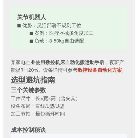
关节机器人
◼ 优势：灵活部署不规则工位
◼ 案例：医疗器械多角度加工
◼ 负载：3-50kg自由选配
某家电企业使用
数控机床自动化搬运助手
后，夜班产
能提升120%。设备详情可参考
数控设备自动化方案
选型避坑指南
三个关键参数
工件尺寸：长×宽×高（含夹具）
设备布局：直线/L型/U型
加工节拍：最短循环时间
成本控制秘诀