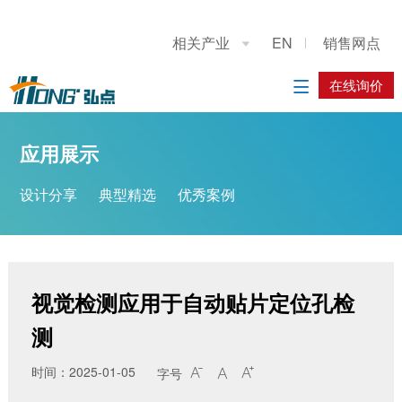
关于我们
应用展示
产品展示
施工案例
联系我们
相关产业
EN
销售网点

公司简介
设计分享
重型龙门上下料桁架机械手
系统方案
在线询价
在线询价

典型精选
立柱码垛机器人
应用方案
应用展示
优秀案例
工业机器人
设计分享
典型精选
优秀案例
履带底盘
AGV搬运车
视觉检测应用于自动贴片定位孔检
测
时间：2025-01-05
字号


