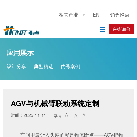
关于我们
应用展示
产品展示
施工案例
联系我们
相关产业
EN
销售网点

公司简介
设计分享
重型龙门上下料桁架机械手
系统方案
在线询价
在线询价

典型精选
立柱码垛机器人
应用方案
应用展示
优秀案例
工业机器人
设计分享
典型精选
优秀案例
履带底盘
AGV搬运车
AGV与机械臂联动系统定制
时间：2025-11-11
字号



车间里最让人头疼的就是物流断点——AGV把物