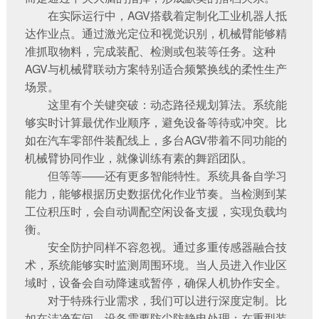
在实际运行中，AGV搭载着定制化
工业机器人
抵
达作业点。通过激光定位和视觉识别，机械臂能够精
准抓取物料，完成装配、检测或包装等任务。这种
AGV与机械臂联动方案
特别适合频繁换线的柔性生产
场景。
这里有个关键突破：动态路径规划算法。系统能
够实时计算最优作业顺序，避免设备等待或冲突。比
如在汽车零部件装配线上，多台AGV带着不同功能的
机械臂协同作业，就像训练有素的舞蹈团队。
但等等——还有更多智能特性。系统具备自学习
能力，能够根据历史数据优化作业节奏。当检测到某
工位积压时，会自动调配空闲设备支援，实现负载均
衡。
安全防护同样不容忽视。通过多重传感器融合技
术，系统能够实时监测周围环境。当人员进入作业区
域时，设备会自动降速或暂停，确保人机协作安全。
对于特殊行业需求，我们可以进行深度定制。比
如在洁净车间，设备需要防尘防静电处理；在重型装