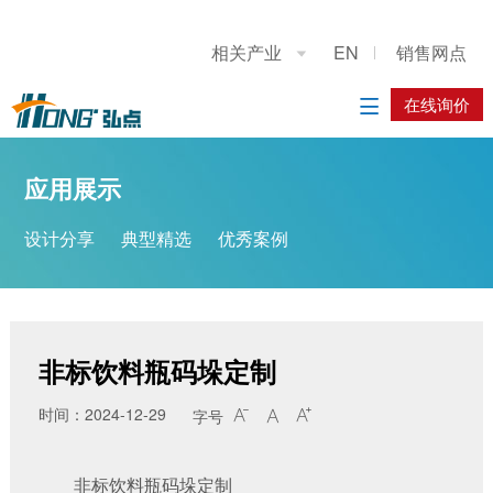
关于我们
应用展示
产品展示
施工案例
联系我们
相关产业
EN
销售网点

公司简介
设计分享
重型龙门上下料桁架机械手
系统方案
在线询价
在线询价

典型精选
立柱码垛机器人
应用方案
应用展示
优秀案例
工业机器人
设计分享
典型精选
优秀案例
履带底盘
AGV搬运车
非标饮料瓶码垛定制
时间：2024-12-29
字号



非标饮料瓶码垛定制