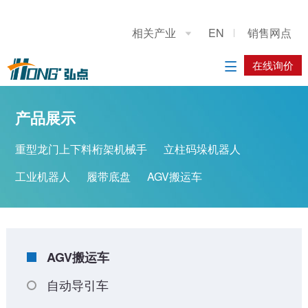
关于我们
应用展示
产品展示
施工案例
联系我们
相关产业
EN
销售网点

公司简介
设计分享
重型龙门上下料桁架机械手
系统方案
在线询价
在线询价

典型精选
立柱码垛机器人
应用方案
产品展示
优秀案例
工业机器人
重型龙门上下料桁架机械手
立柱码垛机器人
履带底盘
工业机器人
履带底盘
AGV搬运车
AGV搬运车
AGV搬运车
自动导引车