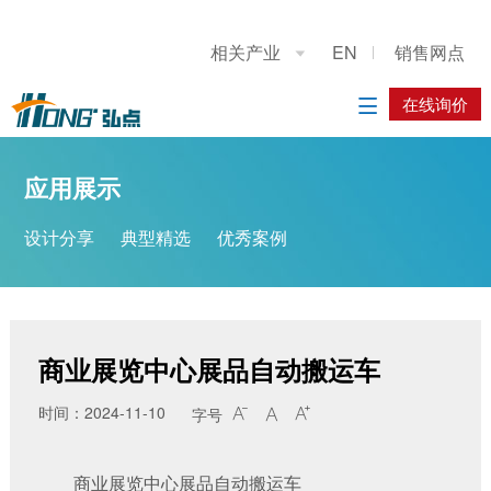
关于我们
应用展示
产品展示
施工案例
联系我们
相关产业
EN
销售网点

公司简介
设计分享
重型龙门上下料桁架机械手
系统方案
在线询价
在线询价

典型精选
立柱码垛机器人
应用方案
应用展示
优秀案例
工业机器人
设计分享
典型精选
优秀案例
履带底盘
AGV搬运车
商业展览中心展品自动搬运车
时间：2024-11-10
字号



商业展览中心展品自动搬运车