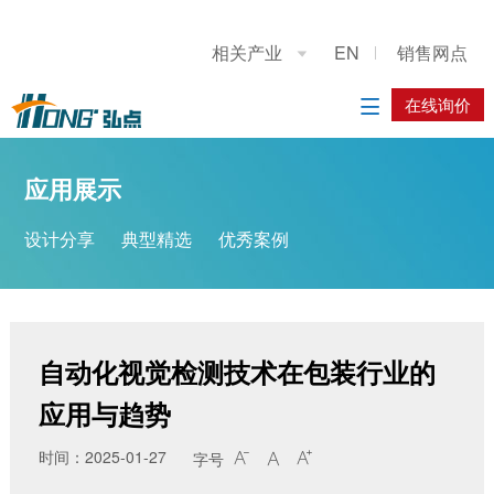
关于我们
应用展示
产品展示
施工案例
联系我们
相关产业
EN
销售网点

公司简介
设计分享
重型龙门上下料桁架机械手
系统方案
在线询价
在线询价

典型精选
立柱码垛机器人
应用方案
应用展示
优秀案例
工业机器人
设计分享
典型精选
优秀案例
履带底盘
AGV搬运车
自动化视觉检测技术在包装行业的
应用与趋势
时间：2025-01-27
字号


