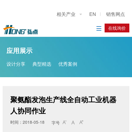
关于我们
应用展示
产品展示
施工案例
联系我们
相关产业
EN
销售网点

公司简介
设计分享
重型龙门上下料桁架机械手
系统方案
在线询价
在线询价

典型精选
立柱码垛机器人
应用方案
应用展示
优秀案例
工业机器人
设计分享
典型精选
优秀案例
履带底盘
AGV搬运车
聚氨酯发泡生产线全自动工业机器
人协同作业
时间：2018-05-18
字号


