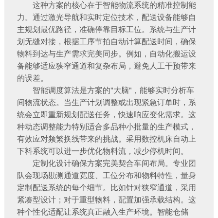
这种方案的核心在于智能物流系统的精准控制能
力。通过激光导航和实时定位技术，配送设备能够自
主规划最优路径，准确停靠目标工位。系统与生产计
划无缝对接，根据工序节拍自动计算配送时间，确保
物料到达与生产需求完美同步。例如，
自动化搬运设
备
能够适应狭窄通道和复杂布局，避免人工干预带来
的误差。
智能调度算法是方案的"大脑"，能够实时分析车
间物流状态。当生产计划调整或出现紧急订单时，系
统会立即重新规划配送任务，快速响应变化需求。这
种动态调整能力特别适合多品种小批量的生产模式，
有效应对频繁换线带来的挑战。采用
数控机床自动上
下料系统
可以进一步优化物料流，减少停机时间。
定制化设计确保方案完美契合车间布局。专业团
队会现场勘测通道宽度、工位分布和物料特性，量身
定制配送系统的每个细节。比如针对狭窄通道，采用
紧凑型设计；对于重型物料，配置加强承载结构。这
种个性化适配让系统真正融入生产环境。
智能仓储