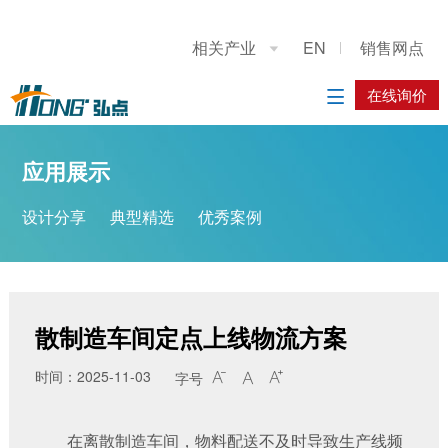
关于我们
应用展示
产品展示
施工案例
联系我们
相关产业
EN
销售网点

公司简介
设计分享
重型龙门上下料桁架机械手
系统方案
在线询价
在线询价

典型精选
立柱码垛机器人
应用方案
应用展示
优秀案例
工业机器人
设计分享
典型精选
优秀案例
履带底盘
AGV搬运车
散制造车间定点上线物流方案
时间：2025-11-03
字号



在离散制造车间，物料配送不及时导致生产线频