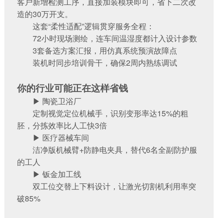
客户新增检测工序，直接加装模块即可，省下二次改
造的30万开支。
这套“柔性适配”逻辑贯穿服务全程：
72小时现场测绘，连车间温湿度都计入设计参数
3套备选方案汇报，用仿真系统预演故障点
装机时同步培训骨干，确保2周内熟练调试
你的行业可能正在这样省钱‌
▶ 陶瓷卫浴厂
定制视觉定位机械手，识别变形率达15%的粗
胚，分拣效率比人工快3倍
▶ 医疗器械车间
洁净版机械臂+防静电夹具，替代6名全副防护服
的工人
▶ 钣金加工线
双工位交替上下料设计，让激光切割机利用率突
破85%