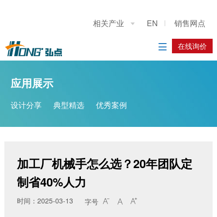
关于我们
应用展示
产品展示
施工案例
联系我们
相关产业
EN
销售网点

公司简介
设计分享
重型龙门上下料桁架机械手
系统方案
在线询价
在线询价

典型精选
立柱码垛机器人
应用方案
应用展示
优秀案例
工业机器人
设计分享
典型精选
优秀案例
履带底盘
AGV搬运车
加工厂机械手怎么选？20年团队定
制省40%人力
时间：2025-03-13
字号


