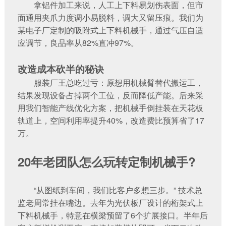
拿铝件加工来说，人工上下料易划伤表面，但市
面通用夹爪力度调小易脱料，调大又留压痕。我们为
某电子厂定制的吸附式‌上下料机械手‌，通过气压自适
应调节，良品率从82%直冲97%。
改造成本砍半的秘诀‌
服装厂王总吃过亏：原想用机械臂替代搬运工，
结果发现设备占掉两个工位，反而降低产能。后来采
用我们‌智能产线优化方案‌，把机械手倒挂装在天花板
轨道上，空间利用率提升40%，改造费比预算省了17
万。
20年老团队怎么玩转定制机械手?
“从图纸到车间，我们比客户多想三步。” 技术总
监老周常挂在嘴边。去年为光伏板厂设计的桁架式‌上
下料机械手‌，特意在横梁预留了6个扩展接口。半年后