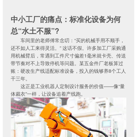
中小工厂的痛点：标准化设备为何
总“水土不服”?‌
车间里的老师傅常念叨：“买的机械手用不顺手，
还不如人工来得灵活。” 这话不假。许多加工厂采购通
用机械臂后，常遇到工件尺寸偏差1毫米就卡壳、传送
带节奏对不上导致停机等问题。某五金件厂老板算过
账：硬改生产线适配标准设备，投入的钱够养8个工人
干三年。
这正是‌工业机器人定制设计服务‌的价值——像“量
体裁衣”一样，让设备追着产线跑。