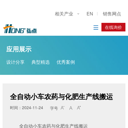
关于我们
应用展示
产品展示
施工案例
联系我们
相关产业
EN
销售网点

公司简介
设计分享
重型龙门上下料桁架机械手
系统方案
在线询价
在线询价

典型精选
立柱码垛机器人
应用方案
应用展示
优秀案例
工业机器人
设计分享
典型精选
优秀案例
履带底盘
AGV搬运车
全自动小车农药与化肥生产线搬运
时间：2024-11-24
字号



全自动小车农药与化肥生产线搬运