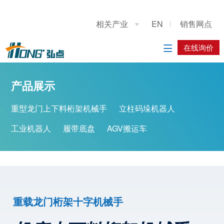
关于我们
应用展示
产品展示
施工案例
联系我们
相关产业
EN
销售网点

公司简介
设计分享
重型龙门上下料桁架机械手
系统方案
在线询价
在线询价

典型精选
立柱码垛机器人
应用方案
产品展示
优秀案例
工业机器人
重型龙门上下料桁架机械手
立柱码垛机器人
履带底盘
工业机器人
履带底盘
AGV搬运车
AGV搬运车
重载龙门桁架十字机械手