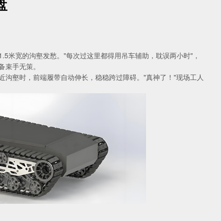
盘
.5米宽的沟壑发愁。"每次过这里都得用吊车辅助，耽误两小时"，
备束手无策。
近沟壑时，前端履带自动伸长，稳稳跨过障碍。"真神了！"现场工人