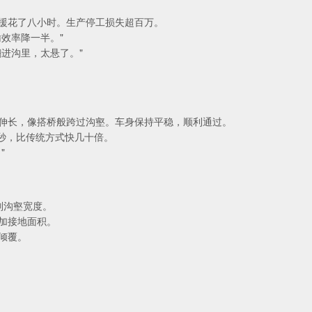
援花了八小时。生产停工损失超百万。
效率降一半。"
进沟里，太悬了。"
缓伸长，像搭桥般跨过沟壑。车身保持平稳，顺利通过。
0秒，比传统方式快几十倍。
"
别沟壑宽度。
加接地面积。
倾覆。