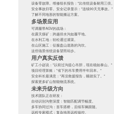
设备零故障。维修组长报告："比传统设备耐用三倍。
安全事故归零。安全记录显示："连续90天无事故。"
了解不同地形的
智能搬运方案
。
多场景应用
可调履带AGV的战场：
在露天煤矿：跨越排水沟如履平地。
在水利工地：轻松通过灌渠。
在山区施工：征服盘山道路的沟坎。
这些场景传统设备望而却步。
用户真实反馈
矿工小赵说："以前过沟提心吊胆，现在稳如泰山。"
项目经理算账："省下的吊车费用半年回本。"
安全科长最满意："再没救援报告，睡踏实了。"
探索更多
矿山智能物流系统
。
未来升级方向
技术团队正在研发：
自动识别沟壑深度：智能匹配调节幅度。
多车协同过沟：首车搭桥，后续车辆跟随。
远程专家模式：复杂地形远程操控。