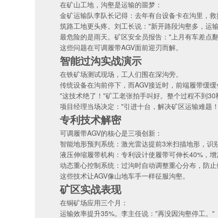
在矿山工地，沟壑是运输的噩梦：
金矿运输队李队长记得：去年有台设备卡在沟里，救
筑路工地更头疼。刘工长说："新开路段沟壑多，运输
最危险的是雨天。矿区安全员报告："上月有车差点翻
这些问题在可调履带AGV面前迎刃而解。
智能过沟实战演示
在铁矿场测试现场，工人们围在深沟旁。
传统设备在沟前停下，而AGV接近时，前端履带缓
"这技术绝了！"矿工老张拍手叫好。整个过程不到3
项目经理当场决定："引进十台，解决矿区运输难题！
专利技术解密
可调履带AGV的核心是三项创新：
智能地形预判系统：激光雷达提前3米扫描地形，识
液压伸缩履带机构：专利设计使履带可伸长40%，增
动态重心控制系统：过沟时自动调整重心分布，防止
这些技术让AGV像山地车手一样征服沟壑。
矿区实战表现
在铜矿场应用三个月：
运输效率提升35%。李主任说："再没因沟壑停工。"